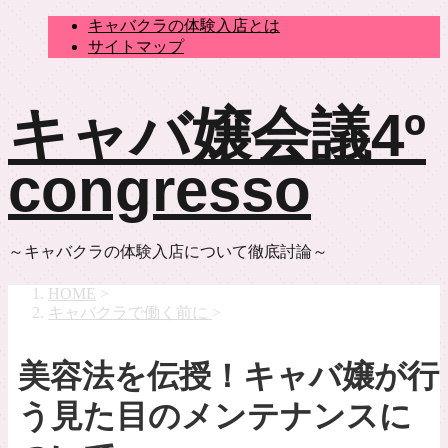
キャバクラの体験入店とは
サイトマップ
キャバ嬢会議4º
congresso
～キャバクラの体験入店について徹底討論～
HOME
>
キャバクラで働く前に
>
美容法を伝授！キャバ嬢が行
う見た目のメンテナンスに