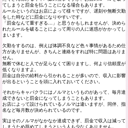
てしまうと罰金を払うことになる場合もあります。
ルールというのはお店によって様々ですが、遅刻や無断欠勤
をした時などに罰金になりやすいです。
「罰金なんて重すぎる…」と思うかもしれませんが、決めら
れたルールを破ることによって周りの人に迷惑がかかってし
まいます。
欠勤をするのは、例えば体調不良など色々事情があるため仕
方がありませんが、きちんと連絡をすれば特に問題はありま
せん。
無断で休むと人でが足らなくて困りますし、何より信頼度が
低くなりますよ。
罰金は自分の給料から引かれることが多いので、収入に影響
が出るということを頭に入れておいてください。
それからキャバクラにはノルマというものがあって、毎月達
成できないと罰金になってしまうこともあります。
お店によって設けられているノルマは違いますが、同伴、指
名など毎月数が決められているのです。
実はそのノルマがなかなか達成できず、罰金で収入は減って
しまうため辞めてしまうという人も少なくありません。